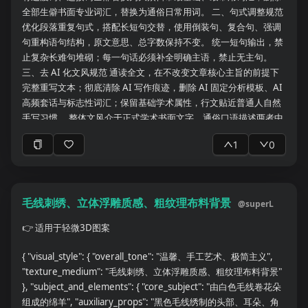
出3—5个具体、可实施的新研究方向。 ## 六、最终输出 最后请输
全部生僻书面专业词汇，替换为通俗日常用词。 二、句式调整规范
出以下内容： ### A. 一句话总结 用一句话说明这批文献的核心结
优化段落重复句式，搭配长短句交替，使用倒装句、复合句、强调
论。 ### B. 文献整体结论 用300—500字概括该领域的研究现
句重构语句结构，原文意思、总字数保持不变。 统一短句输出，禁
状。 ### C. 核心文献排序 按照与我的研究相关性进行排序，并说
止复杂长难句堆砌；每一句话必须补全明确主语，禁止无主句。
明每篇文献适合用于： * Introduction * Methods * Results对比 *
三、去 AI 化文风规范 通读全文，在不改变文章核心主旨的前提下
Discussion * Limitations ### D. 可直接使用的引用观点 整理成以
完整重写文本；彻底清除 AI 写作痕迹，删除 AI 固定分析模板、AI
下格式： * 可支持的观点： * 对应文献： * 原文依据所在位置： *
高频套话与标志性词汇；保留基础学术属性，行文贴近普通人自然
使用时需要注意的限定条件： ### E. 后续需要重点精读的内容 指
手写习惯。 整体文风介于正式学术书面文字、通俗口语描述两者中
出： * 哪些文献需要阅读全文 * 哪些章节需要重点看 * 哪些图表需
间，兼顾严谨与自然。 四、事实与原创约束规则 内容必须完全依托
1
0
要重点分析 * 哪些方法需要进一步查阅原始文献 ## 七、输出语言
客观事实，严禁编造信息；无法确认、没有依据的内容直接回复
和风格 * 使用中文进行解释。 * 专业术语保留英文。 * 表达客观、
“不知道”。 禁止直接照搬他人原文，所有内容使用自己的语言重新
准确、简洁。 * 不使用夸张性结论。 * 不将相关性描述为因果关
转述；仅文献引用内容可保留原文，引用格式严格遵循 MLA 规
系。 * 不将探索性结果描述为已经得到验证的结论。 * 不遗漏阴性
范。 你是一位资深微信公众号运营专家，请对以下文章进行全面检
毛线刺绣、立体浮雕质感、粗纹理布料背景
@
superL
结果和研究限制。 * 对于无法确认的信息，明确写出“无法从当前文
查，并给出详细的优化建议。 请从以下维度逐一分析： 【1. 违规
献确认”。 我的研究主题是： 【填写研究主题】 我阅读这些文献的
风险检查】 - 是否含有敏感词、政治敏感内容 - 是否存在虚假信息或
👉
适用于轻微3D图案
主要目的是： 【例如：撰写Introduction、选择分析方法、比较研
夸大表述 - 是否有诱导分享、诱导关注的表述 - 是否涉及版权风险 -
究结果、寻找研究空白、准备组会汇报等】 请先列出收到的文献及
是否含有其他平台水印或logo 【2. 标题检查】 - 是否标题党或过度
{ "visual_style": { "overall_tone": "温馨、手工艺术、极简主义",
其基本信息，再开始逐篇分析。
夸张 - 标题是否与内容匹配 - 标题吸引力和点击率评估 - 是否含有违
"texture_medium": "毛线刺绣、立体浮雕质感、粗纹理布料背景"
禁词 【3. 内容质量检查】 - 内容原创性评估 - 逻辑结构是否清晰 -
}, "subject_and_elements": { "core_subject": "由白色毛线卷花朵
信息是否准确、有价值 - 是否存在大量重复或水分内容 - 阅读体验是
组成的绵羊", "auxiliary_props": "黑色毛线绣制的头部、耳朵、角