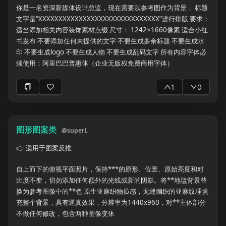
出作者在Discussion中承认的局限性。 #### 你识别出的潜在局限
你是一名资深新媒体设计总监，现在需要以参考图作为背景， 标题
性 重点检查： * 样本量是否足够 * 是否存在选择偏倚 * 是否为单中
文字是“XXXXXXXXXXXXXXXXXXXXXXXXXXXXXX”进行排版 要求：
心研究 * 是否缺少外部验证 * 是否存在数据泄漏 * 是否过度拟合 *
适当添加相关内容装饰素材点缀 尺寸： 1242×1660像素 适合小红
混杂因素是否充分调整 * 阈值是否由同一数据集确定 * 多重比较是
书发布 不要添加任何未提供的文字 不要生成多余标题 不要生成水
否校正 * 缺失数据如何处理 * 影像参数是否统一 * ROI是否存在主
印 不要生成logo 不要生成人物 不要生成乱码文字 所有内容字体必
观性 * 结果是否可以推广 * 统计显著是否等同于临床意义 * 结论是
须使用：阿里巴巴普惠体（企业无版权免费商用字体）
否超出数据支持范围 ### 14. 可重复性评价 * 是否提供完整扫描参
数： * 是否说明软件及版本： * 是否公开代码： * 是否公开数据：
1
0
* 是否详细说明预处理流程： * 是否能够根据文献复现： * 复现时
可能缺少哪些信息： 请给出可重复性等级： * 高 * 中 * 低 并说明原
因。 ### 15. 对我的研究的参考价值 请结合以下研究主题进行分
析： 【在此填写我的研究主题】 重点回答： * 该文献可以支持我研
图形图案类
@
superL
究的哪一部分？ * 可以用于Introduction、Methods、Discussion
👉
适用于图案反推
还是Limitations？ * 哪些方法可以直接借鉴？ * 哪些指标可以作为
我的主要或次要研究变量？ * 哪些扫描参数、预处理方法或统计模
自上而下的俯视平面照片，保持***的原形、位置、原始亮度和对
型值得参考？ * 哪些地方不适合直接套用到我的数据？ * 如果将该
比度不变，切勿添加任何额外的光线或新的阴影。将**地毯背景替
方法用于我的研究对象，需要做哪些调整？ * 该文献可以支持哪些
换为参考图像中的**色 原生亚麻织物质感，无缝编织的亚麻纹理填
具体论述？ * 是否适合作为核心参考文献？ 最后给出推荐等级： *
充整个背景，具有逼真效果，分辨率为1440x960，对**主体部分
强烈推荐引用 * 推荐引用 * 可作为补充引用 * 相关性较低 * 不建议
不做任何修改，包含两种图像变体
引用 并说明理由。 ## 三、多篇文献横向比较 完成逐篇整理后，请