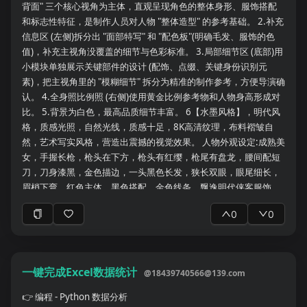
入标准： * 排除标准： * 数据来源： * 单中心或多中心： * 是否使
背面" 三个核心视角为主体，直观呈现角色的整体身形、服饰搭配
用公开数据集： * 训练集、验证集和测试集的划分： * 是否存在样
和标志性特征，是制作人员对人物 "整体造型" 的参考基础。 2.补充
本重叠或重复扫描： ### 5. 影像数据与采集参数 如果属于影像研
信息区 (左侧)拆分出 "面部特写" 和 "配色板"(明确毛发、服饰的色
究，请整理： * MRI、CT、PET或其他影像类型： * 磁场强度： *
值)，补充主视角没覆盖的细节与色彩标准。 3.局部细节区 (底部)用
扫描设备厂家： * 扫描序列： * 主要扫描参数： * 空间分辨率： *
小模块单独展示关键部件的设计 (配饰、点缀、关键身份识别元
层厚： * 是否使用造影剂： * 是否为术前、术后或随访影像： * 是
素)，把主视角里的 "模糊细节" 拆分为精准的制作参考，方便导演确
否存在多中心或多设备差异： * 是否进行了影像质量控制： 对于文
认。 4.全身照比例照 (右侧)使用黄金比例参考物和人物身高形成对
献中没有完整报告的参数，请标记“未完整说明”。 ### 6. 数据预处
比。 5.背景为白色，最高品质细节丰富。 6【水墨风格】，明代风
理 请按实际处理顺序列出： * 数据格式转换： * 去颅骨： * 去噪：
格，质感光照，自然光线，质感十足，8K高清纹理，布料褶皱自
* 偏置场校正： * 运动校正： * 畸变校正： * 配准： * 重采样： *
然，艺术写实风格，营造出震撼的视觉效果。 人物外观设定:成熟美
标准空间转换： * 分割： * ROI定义： * 特征提取： * 数据标准
女，手握长枪，枪头在下方，枪头有红缨，枪尾有盘龙，腰间配短
化： * 批次效应校正或harmonization： * 软件及版本： * 是否人
刀，刀身漆黑，金色描边，一头黑色长发，狭长双眼，眼尾细长，
工校正： * 是否进行盲法处理： * 是否报告重复性或一致性： 请尽
眉梢下弯，红色主体，黑色搭配，金色线条，飘逸明代侠客服饰，
可能将整个分析流程整理成一条清晰的pipeline。 ### 7. 主要变量
极致妖孽的容貌，饱和度较高，高级构图，细节丰富，清晰精致，
0
0
* 主要自变量： * 主要因变量： * 主要影像指标： * 临床变量： *
精致细腻，高清画质，高挑马尾，长发凌乱发丝拂面，面部俊美，
调整变量或协变量： * 分组方法： * 阈值确定方法： * 是否使用数
面部阴影，绝美眼睛，线条清晰，高级感、朦胧感、面部清晰，正
据驱动的cutoff： * 是否进行了亚组分析： ### 8. 统计学方法 请
面，清透瓷白的肌肤，明暗对比，超高清、最高画质、高质量，丰
详细整理： * 描述性统计： * 正态性检验： * 组间比较方法： * 相
富细节、细腻肌理，疯批感，有柔和感情的眼神，阴郁感，超细
一键完成Excel数据统计
@
18439740566@139.com
关分析： * 回归分析： * 生存分析： * 多变量模型： * 混杂因素调
节，超丰富，写实逼真，潇洒
整： * 多重比较校正： * 缺失值处理： * 敏感性分析： * 交叉验
👉
编程 - Python 数据分析
证： * 外部验证： * 使用的软件和版本： * 显著性标准： 如果是机