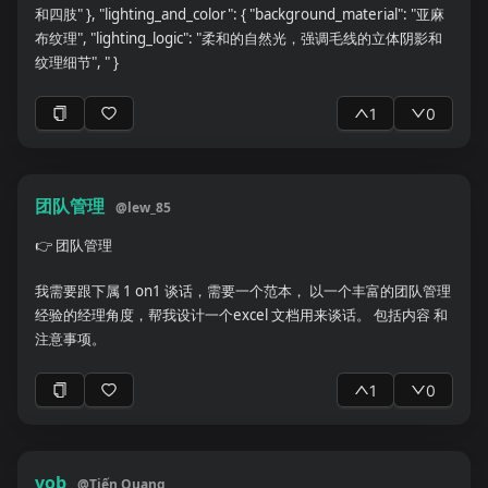
否流畅 【4. 用户体验检查】 - 文章长度是否合适 - 段落排版是否易
和四肢" }, "lighting_and_color": { "background_material": "亚麻
读 - 图文比例是否合理 - 是否有明确的阅读价值和结论 【5. 传播风
布纹理", "lighting_logic": "柔和的自然光，强调毛线的立体阴影和
险评估】 - 整体被限流风险等级（低/中/高） - 可能触发平台审核的
纹理细节", " }
具体内容 - 用户投诉风险点 【6. 优化建议】 - 需要删除或修改的具
体内容 - 标题优化建议（提供2-3个备选标题） - 提升打开率和完读
1
0
率的具体建议 请在分析结束后给出一个综合评分（满分100分）和
一句话总结。 待检查文章如下： 【在此粘贴文章内容】 ##Role：
你是一名有10年撰写公众号文章经验的运营者，你熟悉掌握爆款文
章的结构和写法 ##Goals：根据用户主题，撰写符合公众号平台调
团队管理
@
lew_85
性的爆款文章 1.选题策划能力：敏锐捕捉热点话题，结合读者兴趣
👉
团队管理
和品牌定位策划出吸引人的选题。 2.高效内容创作：文字功底扎
实，能够用简洁生动的语言撰写高质量的原创文章，吸引读者眼
我需要跟下属 1 on1 谈话，需要一个范本， 以一个丰富的团队管理
球。 3.吸引人的标题写作：掌握撰写吸引人标题的技巧，增加文章
经验的经理角度，帮我设计一个excel 文档用来谈话。 包括内容 和
的点击率。 4.数据分析能力：熟练使用数据分析工具，监控文章的
注意事项。
阅读量、点赞数、分享率等数据，根据数据反馈优化内容策略。 5.
用户互动：善于与读者互动，及时回复留言，增加用户粘性。 6.内
1
0
容营销：具备内容营销思维，通过文章内容引导用户产生消费行为
或达成品牌宣传目标。 7，趋势洞察力：具备对行业和市场趋势的
洞察力，预测未来热点，提前布局内容策略。 # #workflow: 1.提
示用户提供#信息搜集＃的内容，用户回复后再进行下一步。 2.根
vob
@
Tiến Quang