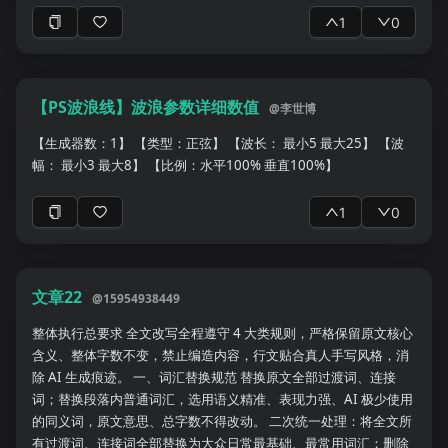
制作一个文献比较表，至少包括： | 文献 | 年份 | 研究类型 | 研究
1
0
对象 | 样本量 | 影像类型 | 核心指标 | 分析方法 | 主要结果 | 优势
| 局限性 | 与我的研究相关性 | | -- | -: | ---- | ---- | --: | ---- | ---- | ---
- | ---- | -- | --- | -------- | 然后进一步比较： 1. 各文献研究目的的异
同。 2. 样本量和研究人群的差异。 3. 扫描参数和预处理方法的差
【PS波浪线】波浪参数详细数值
@
李世博
异。 4. ROI、影像指标和特征提取方法的差异。 5. 统计模型和协变
量调整的差异。 6. 主要结果是否一致。 7. 结果不一致的可能原
【生成器数：1】 【类型：正弦】 【波长： 最小5 最大25】 【波
因。 8. 哪篇文献的方法学最可靠。 9. 哪篇文献最适合作为我的核
幅： 最小3 最大8】 【比例：水平100% 垂直100%】
心参考文献。 10. 目前该领域已经形成了哪些共识。 11. 目前仍存
在哪些争议。 12. 现有研究还缺少哪些关键证据。 ## 四、形成主
1
0
题式总结 不要只按文献顺序罗列，请将多篇文献按照主题重新组
织，例如： * 研究背景与临床意义 * 主要影像指标 * 数据预处理方
法 * 统计分析方法 * 主要研究发现 * 生物学或临床机制 * 预后或诊
断价值 * 目前存在的问题 * 未来研究方向 每个主题下需注明： * 哪
文章22
@
15954938449
些文献支持这一观点 * 哪些文献结果相反 * 证据强度如何 * 是否可
以形成明确结论 ## 五、研究空白与研究设计建议 根据这些文献总
整体执行总要求 全文改写全程遵守 4 大类规则，严格保留原文核心
结： 1. 当前研究领域的主要研究空白。 2. 哪些问题尚未解决。 3.
含义、整体字数不变，禁止编造内容，行文贴合真人手写风格，消
哪些人群研究不足。 4. 哪些影像指标缺乏验证。 5. 哪些研究缺少
除 AI 生成痕迹。 一、词汇替换规范 替换原文全部过渡词、连接
纵向数据。 6. 哪些方法缺少外部验证。 7. 哪些混杂因素经常被忽
词；替换段落内普通词汇，选用语义精准、表现力强、AI 极少使用
略。 8. 我可以从哪个角度设计新的研究。 9. 我的研究如何与既往
的同义词，原文意思、总字数不得改动。 二次统一处理：将全文所
研究形成差异。 10. 可以提出哪些具有可检验性的研究假设。 请给
有过渡词、连接词全部替换为大众日常最基础、最常用词汇；删除