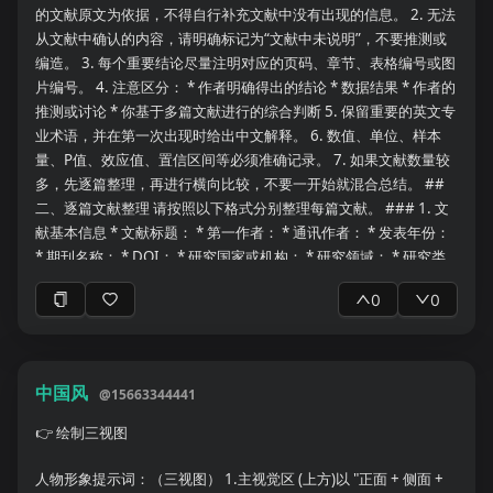
的文献原文为依据，不得自行补充文献中没有出现的信息。 2. 无法
从文献中确认的内容，请明确标记为“文献中未说明”，不要推测或
编造。 3. 每个重要结论尽量注明对应的页码、章节、表格编号或图
片编号。 4. 注意区分： * 作者明确得出的结论 * 数据结果 * 作者的
推测或讨论 * 你基于多篇文献进行的综合判断 5. 保留重要的英文专
业术语，并在第一次出现时给出中文解释。 6. 数值、单位、样本
量、P值、效应值、置信区间等必须准确记录。 7. 如果文献数量较
多，先逐篇整理，再进行横向比较，不要一开始就混合总结。 ##
二、逐篇文献整理 请按照以下格式分别整理每篇文献。 ### 1. 文
献基本信息 * 文献标题： * 第一作者： * 通讯作者： * 发表年份：
* 期刊名称： * DOI： * 研究国家或机构： * 研究领域： * 研究类
型： * 原始研究 * 回顾性研究 * 前瞻性研究 * 横断面研究 * 队列研
0
0
究 * 随机对照试验 * 方法学研究 * 系统综述 * Meta分析 * 其他
### 2. 研究背景 请用简洁的语言说明： * 该研究关注的临床或科
研问题是什么？ * 目前该领域存在哪些不足？ * 作者为什么开展这
项研究？ * 该研究相较于既往研究的新颖性是什么？ ### 3. 研究
中国风
@
15663344441
目的与假设 * 主要研究目的： * 次要研究目的： * 研究假设： * 主
要研究问题： 如果作者没有明确提出假设，请标记“未明确提出”。
👉
绘制三视图
### 4. 研究对象与数据 * 总样本量： * 最终纳入样本量： * 排除样
本量及原因： * 研究对象疾病或人群： * 年龄： * 性别分布： * 纳
人物形象提示词：（三视图） 1.主视觉区 (上方)以 "正面 + 侧面 +