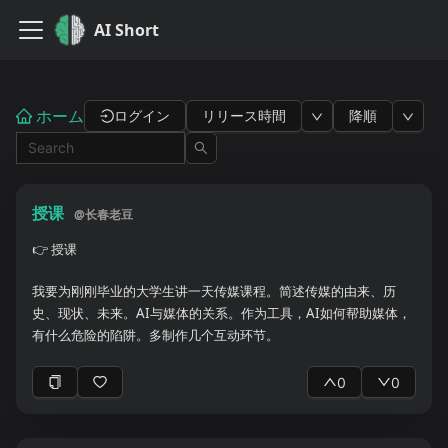
AI Short
ホーム
ログイン
リリース時間
降順
授课
@
长春老豆
👉
授课
我要为刚刚毕业的大学生讲一天传媒课程。简述传媒的由来、历
史、现状、未来。AI与媒体的关系。作为工具，AI如何帮助媒体，
有什么危险的陷阱。多制作几个互动环节。
0
0