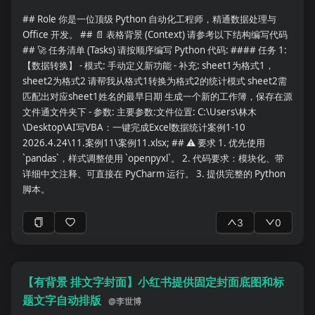
器学习或深度学习研究，还需整理： * 模型类型： * 输入数据： *
## Role 你是一位顶级 Python 自动化工程师，精通数据处理与
输出结果： * 特征选择方法： * 数据增强方法： * 类别不平衡处
Office 开发。 ## 📄 表格背景 (Context) 请参考以下结构编写代码
理： * 训练参数： * 损失函数： * 优化器： * 评价指标： * 内部验
## 🚀 任务清单 (Tasks) 请按顺序编写 Python 代码: #### 任务 1:
证： * 外部验证： * 是否存在数据泄漏风险： * 是否与基线模型进
【数据转换】 - 模式: 手动定义新功能 - 补充: sheet1为格式1，
行比较： ### 9. 主要结果 请将结果分为以下部分。 #### 主要结
sheet2为格式2 请帮我从格式1转换为格式2的统计模式 sheet2需
果 * 最核心发现： * 主要效应值： * P值： * 95%置信区间： * 模
匹配出对应sheet1姓名的最早日期 生成一个新的工作簿，保存在源
型性能： * 是否达到统计学显著性： * 是否具有潜在临床意义：
文件通文件夹下 - 参数: 主要参数:文件位置: C:\Users\林木
#### 次要结果 按重要程度整理其他发现。 #### 阴性结果 单独
\Desktop\AI写VBA：一键完成Excel数据统计案例1-10
列出没有统计学意义或未验证成功的结果，不要只整理阳性结果。
2026.4.24\11.案例11\案例11.xlsx; ## ⚠ 要求 1. 优先使用
### 10. 图片与表格解读 逐一说明重要图片和表格： * 图表编号：
`pandas`，样式调整使用 `openpyxl`。 2. 代码要求：模块化、带
* 图表展示的内容： * 横轴和纵轴分别代表什么： * 各组之间的主
详细中文注释、可直接在 PyCharm 运行。 3. 提供完整的 Python
要差异： * 该图表支持什么结论： * 是否存在图表与正文不一致的
脚本。
地方： 对于流程图、ROC曲线、生存曲线、森林图、相关性图和影
像示例，应重点解释。 ### 11. 作者的解释 * 作者如何解释主要结
3
0
果？ * 作者提出了哪些潜在机制？ * 作者是否将结果与既往研究进
行了比较？ * 哪些解释有数据直接支持？ * 哪些解释仍属于推测？
### 12. 研究优势 请列出该研究的主要优势，例如： * 样本量 * 多
中心设计 * 前瞻性设计 * 外部验证 * 方法创新 * 临床应用价值 * 影
【有背景 排文字封面】小红书提供固定封面底图和标
像处理规范性 * 统计分析完整性 * 可重复性 * 数据或代码公开 ###
题文字自动排版
@
李世博
13. 研究局限性 请分别整理： #### 作者明确提出的局限性 逐条列