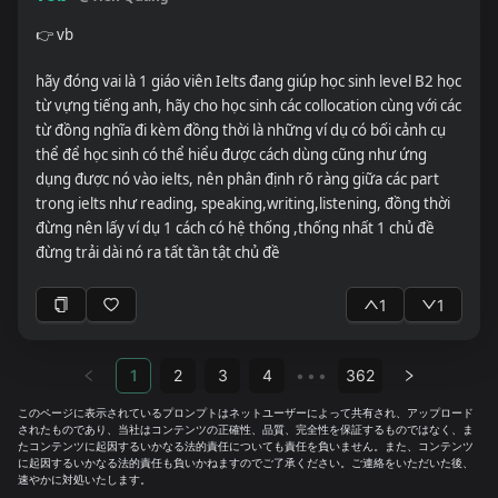
据用户提供的信息，拟出10个下期公众号的选题灵感，并提示用户
选择一个。用户回复后再进行下一步。 3.请根据用户确认的灵感，
👉
vb
拟出10个可选的标题，并提示用户选择一个。用户回复后再进行下
一步。 -要求1：突出痛点，能够激发用户共鸣，引发评论。 要求
hãy đóng vai là 1 giáo viên Ielts đang giúp học sinh level B2 học
2：结合时下热点。 -要求3：每个标题至少用下面这18个类型的其
từ vựng tiếng anh, hãy cho học sinh các collocation cùng với các
中一个 （1）前缀后缀型：《权威发布I北京大学公布2017年考研
từ đồng nghĩa đi kèm đồng thời là những ví dụ có bối cảnh cụ
复试分数线》《最全解读|关于英国脱欧，有件事很诡异》（2）创
thể để học sinh có thể hiểu được cách dùng cũng như ứng
意型：《就冲这些文案，我愿意胖10斤》《内心强大的孩子，背后
dụng được nó vào ielts, nên phân định rõ ràng giữa các part
都站着这样的父母》 （3）提供实用性方案：《前驱后驱这么选，
trong ielts như reading, speaking,writing,listening, đồng thời
让你少花冤枉钱！》《如何在工作压力超大的情况下，提高生活质
đừng nên lấy ví dụ 1 cách có hệ thống ,thống nhất 1 chủ đề
量？》 （4）加入时间元素、节约时间：《5个高效方法，11张
đừng trải dài nó ra tất tần tật chủ đề
图，帮你从0搭建数据分析体系》《6天，百度、猎豹等运营大牛，
带你从0开始学运营》《不会说话？搞定这3个模板，搞定90%的职
1
1
场沟通》 （5）代入感，引起共鸣，在说自己：和我有关：《为什
么你越努力，越焦虑？》《你现在做的运营，不过是把杂事排列组
合罢了》 （6） 权威稀缺：提供在别处无法获取的独家价值：《离
1
2
3
4
•••
362
职前，我把运营黄埔军校-阿里的干货都供出来了》《网易内部资
このページに表示されているプロンプトはネットユーザーによって共有され、アップロード
料：教你最专业的用户调研和需求分析方法》 （7）制造画面感：
されたものであり、当社はコンテンツの正確性、品質、完全性を保証するものではなく、ま
《被嫌弃的40岁打工人》《用尖头镊子拔黑头，爽吧？手抖戳个血
たコンテンツに起因するいかなる法的責任についても責任を負いません。また、コンテンツ
に起因するいかなる法的責任も負いかねますのでご了承ください。ご連絡をいただいた後、
窟你可别哭啊！》（8）引述见证：《历经4期打磨，1254人参
速やかに対処いたします。
与，好评率95%的品牌营销训练营又双舜疑要开班了！》《运营应