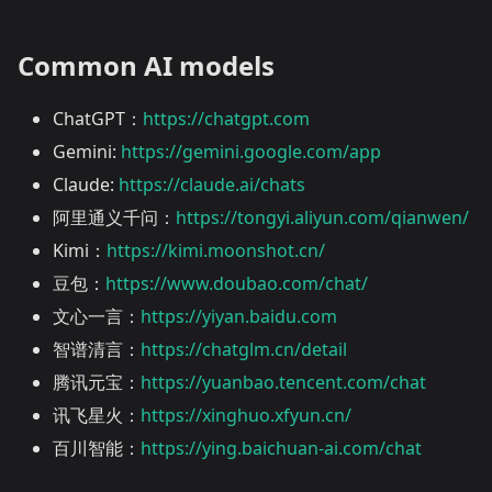
Common AI models
ChatGPT：
https://chatgpt.com
Gemini:
https://gemini.google.com/app
Claude:
https://claude.ai/chats
阿里通义千问：
https://tongyi.aliyun.com/qianwen/
Kimi：
https://kimi.moonshot.cn/
豆包：
https://www.doubao.com/chat/
文心一言：
https://yiyan.baidu.com
智谱清言：
https://chatglm.cn/detail
腾讯元宝：
https://yuanbao.tencent.com/chat
讯飞星火：
https://xinghuo.xfyun.cn/
百川智能：
https://ying.baichuan-ai.com/chat