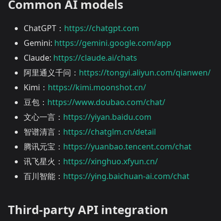
Common AI models
ChatGPT：
https://chatgpt.com
Gemini:
https://gemini.google.com/app
Claude:
https://claude.ai/chats
阿里通义千问：
https://tongyi.aliyun.com/qianwen/
Kimi：
https://kimi.moonshot.cn/
豆包：
https://www.doubao.com/chat/
文心一言：
https://yiyan.baidu.com
智谱清言：
https://chatglm.cn/detail
腾讯元宝：
https://yuanbao.tencent.com/chat
讯飞星火：
https://xinghuo.xfyun.cn/
百川智能：
https://ying.baichuan-ai.com/chat
Third-party API integration