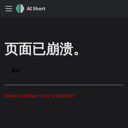
AI Short
页面已崩溃。
重试
Object.hasOwn is not a function