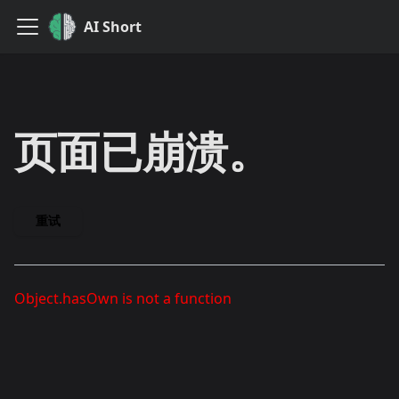
AI Short
页面已崩溃。
重试
Object.hasOwn is not a function