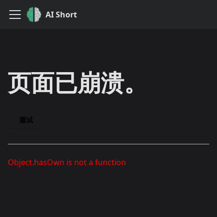
AI Short
页面已崩溃。
重试
Object.hasOwn is not a function